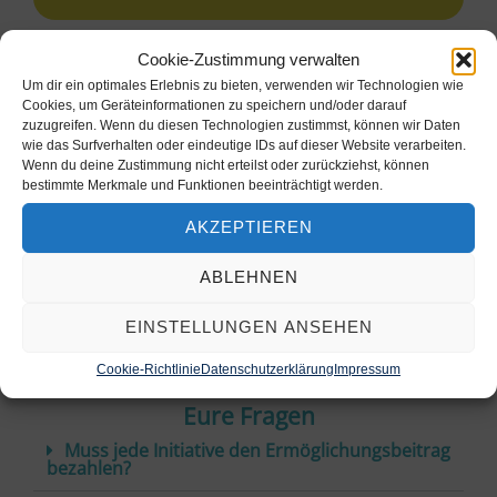
Cookie-Zustimmung verwalten
Die Idee: Im neuen Kirche Kunterbunt Verein
Um dir ein optimales Erlebnis zu bieten, verwenden wir Technologien wie
beteiligt sich deshalb jede der 500 Initiativen mit
Cookies, um Geräteinformationen zu speichern und/oder darauf
zuzugreifen. Wenn du diesen Technologien zustimmst, können wir Daten
einem jährlichen Ermöglichungsbeitrag von 250
wie das Surfverhalten oder eindeutige IDs auf dieser Website verarbeiten.
€.
Wenn du deine Zustimmung nicht erteilst oder zurückziehst, können
bestimmte Merkmale und Funktionen beeinträchtigt werden.
Wenn alle Initiativen diesen Beitrag leisten,
AKZEPTIEREN
können so rund 125.000 € pro Jahr für die
Zukunft der Bewegung durch die weitere
ABLEHNEN
Finanzierung des DACH-Teams gesichert
werden.
EINSTELLUNGEN ANSEHEN
Cookie-Richtlinie
Datenschutzerklärung
Impressum
Eure Fragen
Muss jede Initiative den Ermöglichungsbeitrag
bezahlen?