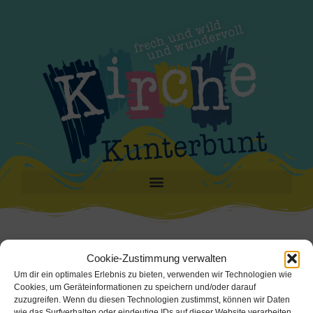
starten
Cookie-Zustimmung verwalten
Um dir ein optimales Erlebnis zu bieten, verwenden wir Technologien wie
Cookies, um Geräteinformationen zu speichern und/oder darauf
Sie möchten mit einem Team Kirche Kunterbunt
zuzugreifen. Wenn du diesen Technologien zustimmst, können wir Daten
starten und wissen noch nicht genau wie? Sie
wie das Surfverhalten oder eindeutige IDs auf dieser Website verarbeiten.