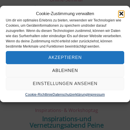
Online-Seminar: How to get
started
Cookie-Zustimmung verwalten
Um dir ein optimales Erlebnis zu bieten, verwenden wir Technologien wie
Online-Seminar
Cookies, um Geräteinformationen zu speichern und/oder darauf
Mehr Infos
zuzugreifen. Wenn du diesen Technologien zustimmst, können wir Daten
wie das Surfverhalten oder eindeutige IDs auf dieser Website verarbeiten.
Wenn du deine Zustimmung nicht erteilst oder zurückziehst, können
bestimmte Merkmale und Funktionen beeinträchtigt werden.
AKZEPTIEREN
01
Okt.
ABLEHNEN
2026
EINSTELLUNGEN ANSEHEN
Cookie-Richtlinie
Datenschutzerklärung
Impressum
Inspirations- & Workshoptag
Inspirations-und
Vernetzungsabend Peine