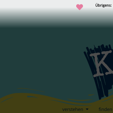
Übrigens:
verstehen
finden