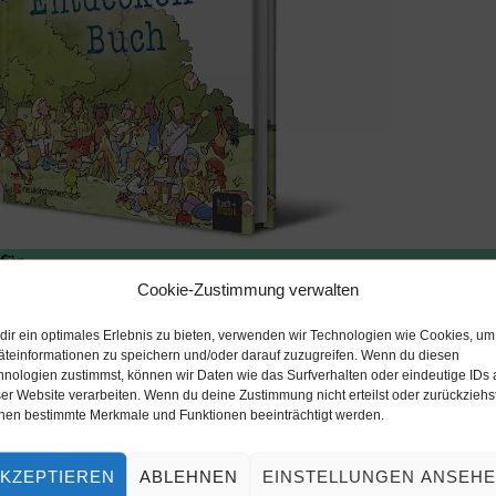
 für …
Cookie-Zustimmung verwalten
n und ihn spielerisch entdecken möchten
dir ein optimales Erlebnis zu bieten, verwenden wir Technologien wie Cookies, um
und auftanken wollen
äteinformationen zu speichern und/oder darauf zuzugreifen. Wenn du diesen
hnologien zustimmst, können wir Daten wie das Surfverhalten oder eindeutige IDs 
vermitteln können, z.B. Patinnen und Paten oder Großeltern.
er Website verarbeiten. Wenn du deine Zustimmung nicht erteilst oder zurückziehst
nen bestimmte Merkmale und Funktionen beeinträchtigt werden.
 oder andere Familiengottesdienste in Gemeinden umzusetze
KZEPTIEREN
ABLEHNEN
EINSTELLUNGEN ANSEH
oßfamilie