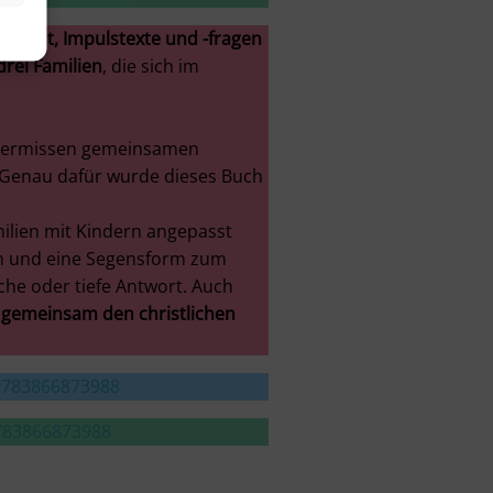
dplakat, Impulstexte und -fragen
drei Familien
, die sich im
re vermissen gemeinsamen
. Genau dafür wurde dieses Buch
!
ilien mit Kindern angepasst
gen und eine Segensform zum
iche oder tiefe Antwort. Auch
 gemeinsam den christlichen
-9783866873988
9783866873988