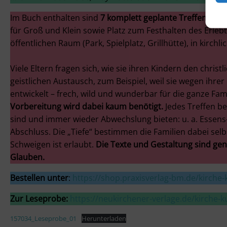
Im Buch enthalten sind
7 komplett geplante Treffen mit 
für Groß und Klein sowie Platz zum Festhalten des Erlebt
öffentlichen Raum (Park, Spielplatz, Grillhütte), in kir
Viele Eltern fragen sich, wie sie ihren Kindern den ch
geistlichen Austausch, zum Beispiel, weil sie wegen ih
entwickelt – frech, wild und wunderbar für die ganze Fa
Vorbereitung wird dabei kaum benötigt.
Jedes Treffen be
sind und immer wieder Abwechslung bieten: u. a. Essens
Abschluss. Die „Tiefe“ bestimmen die Familien dabei selbs
Schweigen ist erlaubt.
Die Texte und Gestaltung sind ge
Glauben.
Bestellen unter
:
https://shop.praxisverlag-bm.de/kirch
Zur Leseprobe:
https://neukirchener-verlage.de/kirche
157034_Leseprobe_01
Herunterladen