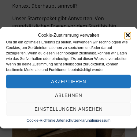
Kontext überhaupt sinnvoll?
Unser Starterpaket gibt Antworten. Von
grundsätzlichen Fragen vor dem Start bis hin
zur Teamfindung und
konkreten Aufgaben.
Cookie-Zustimmung verwalten
Um dir ein optimales Erlebnis zu bieten, verwenden wir Technologien wie
Cookies, um Geräteinformationen zu speichern und/oder darauf
zuzugreifen. Wenn du diesen Technologien zustimmst, können wir Daten
Teamfindung und Aufgaben
wie das Surfverhalten oder eindeutige IDs auf dieser Website verarbeiten.
Wenn du deine Zustimmung nicht erteilst oder zurückziehst, können
bestimmte Merkmale und Funktionen beeinträchtigt werden.
AKZEPTIEREN
Ideen für die drei ersten Treffen
ABLEHNEN
EINSTELLUNGEN ANSEHEN
Cookie-Richtlinie
Datenschutzerklärung
Impressum
25 gute Fragen für den Start