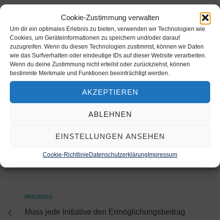
sehr und der Fördermitgliedsbeitrag ersetzt den
Cookie-Zustimmung verwalten
Ermöglichungsbeitrag. Über die genauen Details zur
Um dir ein optimales Erlebnis zu bieten, verwenden wir Technologien wie
Fördermitgliedschaft informieren wir
nach Gründung des
Cookies, um Geräteinformationen zu speichern und/oder darauf
Vereins
.
zuzugreifen. Wenn du diesen Technologien zustimmst, können wir Daten
wie das Surfverhalten oder eindeutige IDs auf dieser Website verarbeiten.
Wenn du deine Zustimmung nicht erteilst oder zurückziehst, können
bestimmte Merkmale und Funktionen beeinträchtigt werden.
AKZEPTIEREN
ROLFKRUEGER
ABLEHNEN
EINSTELLUNGEN ANSEHEN
Cookie-Richtlinie
Datenschutzerklärung
Impressum
PREVIOUS
Muss jede Initiative den Ermöglichungsbeitrag