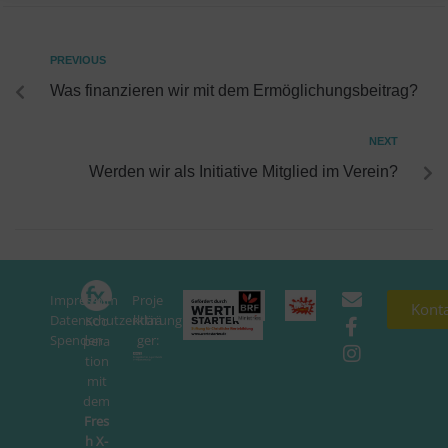
PREVIOUS
Was finanzieren wir mit dem Ermöglichungsbeitrag?
NEXT
Werden wir als Initiative Mitglied im Verein?
Impressum
Proje
In
Kont
Datenschutzerklärung
ktträ
Koo
Spenden
ger:
pera
tion
mit
dem
Fres
h X-