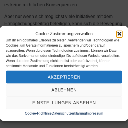
es keine rechtlichen Konsequenzen.
Aber nur wenn sich möglichst viele Initiativen mit dem
Ermöglichungsbeitrag beteiligen, kann sich die Bewegung
langfristig
aus eigener Kraft finanzieren
.
Cookie-Zustimmung verwalten
Um dir ein optimales Erlebnis zu bieten, verwenden wir Technologien wie
Initiativen, die den Beitrag ermöglichen, erhalten
Cookies, um Geräteinformationen zu speichern und/oder darauf
weiterhin
freien Zugang zu jugendarbeit.online
(über
zuzugreifen. Wenn du diesen Technologien zustimmst, können wir Daten
wie das Surfverhalten oder eindeutige IDs auf dieser Website verarbeiten.
einen Zugangscode) .
Wenn du deine Zustimmung nicht erteilst oder zurückziehst, können
bestimmte Merkmale und Funktionen beeinträchtigt werden.
AKZEPTIEREN
ABLEHNEN
ROLFKRUEGER
EINSTELLUNGEN ANSEHEN
Cookie-Richtlinie
Datenschutzerklärung
Impressum