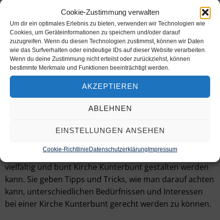
Cookie-Zustimmung verwalten
Seminar: Raus aus der Bastelecke
Um dir ein optimales Erlebnis zu bieten, verwenden wir Technologien wie
7. Februar 2024
| 20-21:30 Uhr
Cookies, um Geräteinformationen zu speichern und/oder darauf
zuzugreifen. Wenn du diesen Technologien zustimmst, können wir Daten
wie das Surfverhalten oder eindeutige IDs auf dieser Website verarbeiten.
digitale Veranstaltung
Wenn du deine Zustimmung nicht erteilst oder zurückziehst, können
bestimmte Merkmale und Funktionen beeinträchtigt werden.
Online-Seminar
AKZEPTIEREN
mehr Infos & Anmeldung
ABLEHNEN
Kirche Kunterbunt mit den Aktiv-Stationen ist nur etwas
EINSTELLUNGEN ANSEHEN
für Menschen, die gerne basteln? Jele Mailänder und
Cookie-Richtlinie
Datenschutzerklärung
Impressum
Göran Schmidt beweisen das Gegenteil und zeigen, wie
vielfältig und bunt Kirche Kunterbunt gestalten werden
kann. Sie geben Tipps und Tricks, wie man darauf achten
kann, unterschiedlichen Bedürfnissen und Interessen
bei einer Kirche Kunterbunt gerecht werden zu können.