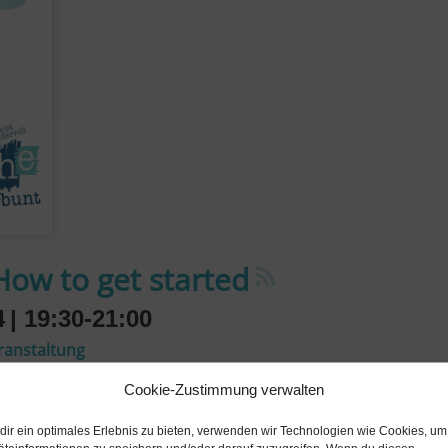
How to get started
4
| 19:30-21:00
eranstaltung
Cookie-Zustimmung verwalten
dir ein optimales Erlebnis zu bieten, verwenden wir Technologien wie Cookies, um
zu beachten? Wie finden wir ein Team? Wo bekomme ich