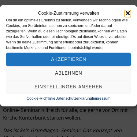
Online-Seminar: How to get started
Cookie-Zustimmung verwalten
20. März 2025
Um dir ein optimales Erlebnis zu bieten, verwenden wir Technologien wie
Cookies, um Geräteinformationen zu speichern und/oder darauf
zuzugreifen. Wenn du diesen Technologien zustimmst, können wir Daten
digitale Veranstaltung
wie das Surfverhalten oder eindeutige IDs auf dieser Website verarbeiten.
Wenn du deine Zustimmung nicht erteilst oder zurückziehst, können
bestimmte Merkmale und Funktionen beeinträchtigt werden.
Online-Seminar
AKZEPTIEREN
Wie startet man eine Kirche Kunterbunt? Was gibt es zu
beachten? Wie finden wir ein Team? Wo bekomme ich
ABLEHNEN
Unterstützung? In diesem Online- Seminar wird gezeigt,
wie das Konzept von Kirche Kunterbunt in der Praxis
EINSTELLUNGEN ANSEHEN
umgesetzt werden kann. Angereichert mit vielen
Cookie-Richtlinie
Datenschutzerklärung
Impressum
Erfahrungen einer Kirche Kunterbunt Praktikerin ist das
Online- Seminar hilfreich für alle, die gerne vor Ort mit
Kirche Kunterbunt starten wollen.
Das ist kein Grundlagen- Seminar. Das Konzept von