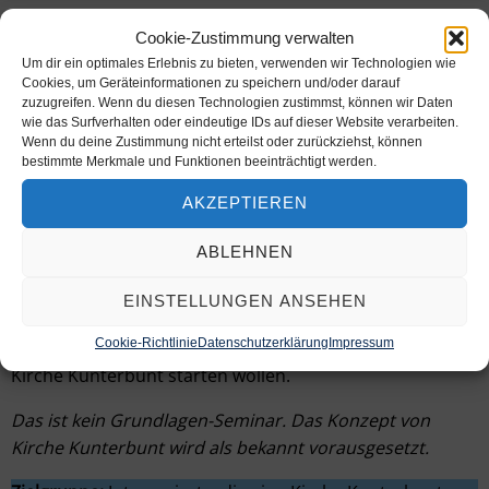
Online-Seminar: How to get started
Cookie-Zustimmung verwalten
Um dir ein optimales Erlebnis zu bieten, verwenden wir Technologien wie
23. November 2026
| 19:30- 21:00
Cookies, um Geräteinformationen zu speichern und/oder darauf
zuzugreifen. Wenn du diesen Technologien zustimmst, können wir Daten
wie das Surfverhalten oder eindeutige IDs auf dieser Website verarbeiten.
Online-Seminar
Wenn du deine Zustimmung nicht erteilst oder zurückziehst, können
bestimmte Merkmale und Funktionen beeinträchtigt werden.
Wie startet man eine Kirche Kunterbunt? Was gibt es zu
AKZEPTIEREN
beachten? Wie finden wir ein Team? Wo bekomme ich
Unterstützung? In diesem Online- Seminar wird gezeigt,
ABLEHNEN
wie das Konzept von Kirche Kunterbunt in der Praxis
umgesetzt werden kann. Angereichert mit vielen
EINSTELLUNGEN ANSEHEN
Erfahrungen einer Kirche Kunterbunt Praktikerin ist das
Cookie-Richtlinie
Datenschutzerklärung
Impressum
Online- Seminar hilfreich für alle, die gerne vor Ort mit
Kirche Kunterbunt starten wollen.
Das ist kein Grundlagen-Seminar. Das Konzept von
Kirche Kunterbunt wird als bekannt vorausgesetzt.