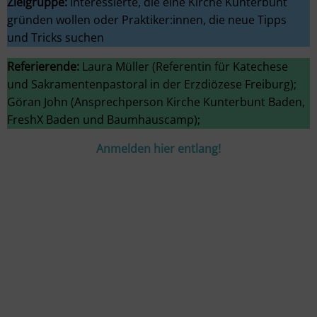
Zielgruppe:
Interessierte, die eine Kirche Kunterbunt
gründen wollen oder Praktiker:innen, die neue Tipps
und Tricks suchen
Referierende:
Laura Müller (Referentin für Katechese
und Sakramentenpastoral in der Erzdiözese Freiburg);
Göran John (Ansprechperson Kirche Kunterbunt Baden,
FreshX Baden und Baumhauscamp);
Anmelden hier entlang!