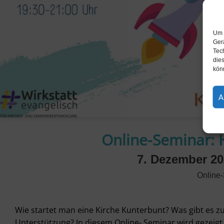
Um 
Ger
Tec
dies
kön
A
Online-Seminar: 
7. Dezember 20
Online
Wie startet man eine Kirche Kunterbunt? Was gibt es 
Unterstützung? In diesem Online- Seminar wird gezeigt,