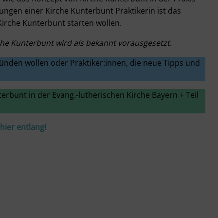
ungen einer Kirche Kunterbunt Praktikerin ist das
t Kirche Kunterbunt starten wollen.
he Kunterbunt wird als bekannt vorausgesetzt.
ründen wollen oder Praktiker:innen, die neue Tipps und
erbunt in der Evang.-lutherischen Kirche Bayern + Teil
ier entlang!