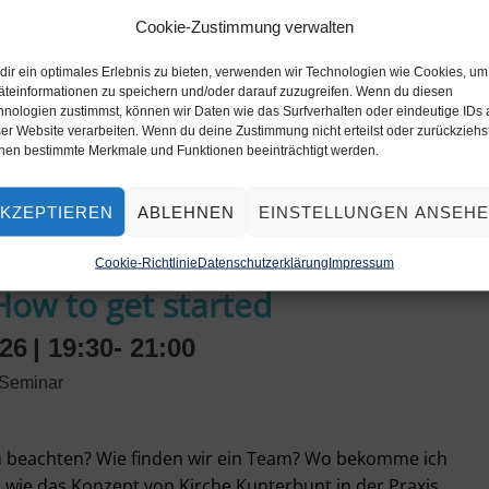
Cookie-Zustimmung verwalten
dir ein optimales Erlebnis zu bieten, verwenden wir Technologien wie Cookies, um
äteinformationen zu speichern und/oder darauf zuzugreifen. Wenn du diesen
hnologien zustimmst, können wir Daten wie das Surfverhalten oder eindeutige IDs 
er Website verarbeiten. Wenn du deine Zustimmung nicht erteilst oder zurückziehst
nen bestimmte Merkmale und Funktionen beeinträchtigt werden.
KZEPTIEREN
ABLEHNEN
EINSTELLUNGEN ANSEH
Cookie-Richtlinie
Datenschutzerklärung
Impressum
How to get started
26
| 19:30- 21:00
-Seminar
zu beachten? Wie finden wir ein Team? Wo bekomme ich
 wie das Konzept von Kirche Kunterbunt in der Praxis