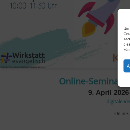
Um 
Ger
Tec
dies
kön
A
Online-Seminar: 
9. April 2026
digitale V
Online