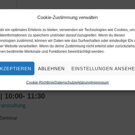
Cookie-Zustimmung verwalten
dir ein optimales Erlebnis zu bieten, verwenden wir Technologien wie Cookies, um
äteinformationen zu speichern und/oder darauf zuzugreifen. Wenn du diesen
hnologien zustimmst, können wir Daten wie das Surfverhalten oder eindeutige IDs 
er Website verarbeiten. Wenn du deine Zustimmung nicht erteilst oder zurückziehst
nen bestimmte Merkmale und Funktionen beeinträchtigt werden.
KZEPTIEREN
ABLEHNEN
EINSTELLUNGEN ANSEH
How to get started
Cookie-Richtlinie
Datenschutzerklärung
Impressum
| 10:00- 11:30
eranstaltung
-Seminar