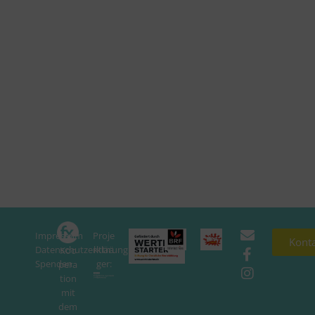
Impressum
Proje
In
Kont
Datenschutzerklärung
ktträ
Koo
Spenden
ger:
pera
tion
mit
dem