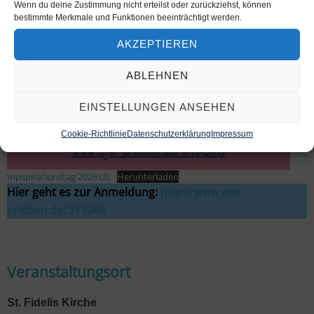
Wenn du deine Zustimmung nicht erteilst oder zurückziehst, können
bestimmte Merkmale und Funktionen beeinträchtigt werden.
AKZEPTIEREN
ABLEHNEN
EINSTELLUNGEN ANSEHEN
Cookie-Richtlinie
Datenschutzerklärung
Impressum
Inpspirationstag 2026 (3)
Herunterladen
Hier geht es zur Anmeldung:
http://www.ejw-
erleben.de/319068
Veranstaltungsort
St. Fidelis Kirche