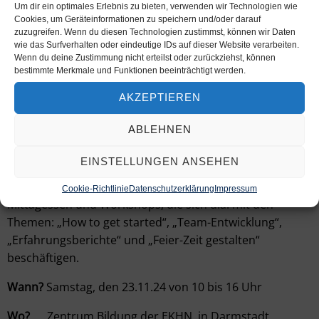
Eltern, aber auch Pat:innen, Großeltern oder z.B.
Um dir ein optimales Erlebnis zu bieten, verwenden wir Technologien wie
Nachbar:innen sind herzlich eingeladen, mitzumachen.
Cookies, um Geräteinformationen zu speichern und/oder darauf
zuzugreifen. Wenn du diesen Technologien zustimmst, können wir Daten
Sie ist Kirche für die ganze Familie.
wie das Surfverhalten oder eindeutige IDs auf dieser Website verarbeiten.
Wenn du deine Zustimmung nicht erteilst oder zurückziehst, können
Du willst Kirche kunterbunt kennenlernen? Dann bist du
bestimmte Merkmale und Funktionen beeinträchtigt werden.
hier genau richtig: der Inspirationstag ist gedacht für
AKZEPTIEREN
ehren- und hauptamtlich Interessierte aus den
Bistümern Mainz, Limburg, der evangelischen
ABLEHNEN
Landeskirche Hessen-Nassau und weitere Neugierige.
EINSTELLUNGEN ANSEHEN
Nachdem wir an diesem Tag Kirche Kunterbunt im
eigenen Tun kennengelernt haben gibt es ein
Cookie-Richtlinie
Datenschutzerklärung
Impressum
Mittagessen und Workshops, die sich u.a. mit den
Themen: „How to get started“, „Team-Entwicklung“,
„Erfahrungsberichte“ und „Feier-Zeit gestalten“
beschäftigen.
Wann?
Samstag, den 23.11.24 von 10 bis 16 Uhr
Wo?
Zentrum Bildung der EKHN in Darmstadt,