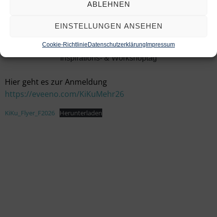
ABLEHNEN
Inspirationstag Bautzen
EINSTELLUNGEN ANSEHEN
19. September 2026
| 9:30-16:00
Cookie-Richtlinie
Datenschutzerklärung
Impressum
Inspirations- & Workshoptag
Hier geht es zur Anmeldung
https://eveeno.com/KiKuMehr26
KiKu_Flyer_F2026
Herunterladen