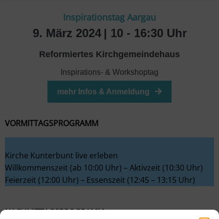
Inspirationstag Aargau
9. März 2024
| 10 - 16:30 Uhr
Reformiertes Kirchgemeindehaus
Inspirations- & Workshoptag
mehr Infos & Anmeldung
VORMITTAGSPROGRAMM
Kirche Kunterbunt live erleben
Willkommenszeit (ab 10:00 Uhr) – Aktivzeit (10:30 Uhr)
Feierzeit (12:00 Uhr) – Essenszeit (12:45 – 13:15 Uhr)
NACHMITTAGSPROGRAMM