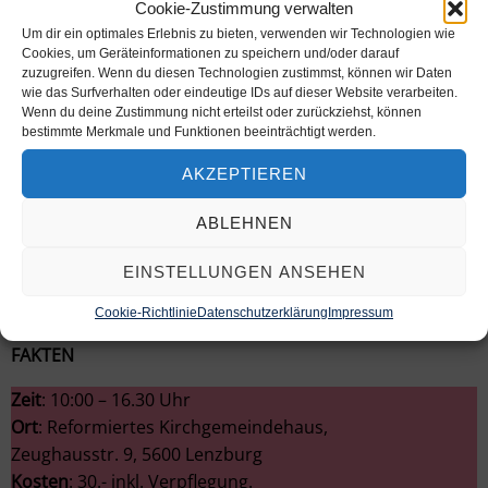
Cookie-Zustimmung verwalten
Workshops zur Umsetzung von Kirche Kunterbunt
Um dir ein optimales Erlebnis zu bieten, verwenden wir Technologien wie
„How to get started“: Mitarbeitende gewinnen,
Cookies, um Geräteinformationen zu speichern und/oder darauf
zuzugreifen. Wenn du diesen Technologien zustimmst, können wir Daten
Projektaufbau, Vernetzung
wie das Surfverhalten oder eindeutige IDs auf dieser Website verarbeiten.
Anknüpfung an die Lebenswelt der Familien
Wenn du deine Zustimmung nicht erteilst oder zurückziehst, können
bestimmte Merkmale und Funktionen beeinträchtigt werden.
Erlebnispädagogische Umsetzung
der Themen in die Praxis
AKZEPTIEREN
Erfahrungsbericht „Wie haben wir es gemacht
und was sind unsere Erfahrungen“
ABLEHNEN
Die Feier-Zeit gestalten
EINSTELLUNGEN ANSEHEN
Die Workshops dauern eine knappe Stunde und
werden je zweimal durchgeführt
Cookie-Richtlinie
Datenschutzerklärung
Impressum
FAKTEN
Zeit
: 10:00 – 16.30 Uhr
Ort
: Reformiertes Kirchgemeindehaus,
Zeughausstr. 9, 5600 Lenzburg
Kosten
: 30.- inkl. Verpflegung.