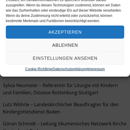
Cookies, um Geräteinformationen zu speichern und/oder darauf
über ihre Erfahrungen mit neuen Formen von Kirche um
zuzugreifen. Wenn du diesen Technologien zustimmst, können wir Daten
wie das Surfverhalten oder eindeutige IDs auf dieser Website verarbeiten.
Kinder in ihrer Lebenswelt zu erreichen.
Wenn du deine Zustimmung nicht erteilst oder zurückziehst, können
bestimmte Merkmale und Funktionen beeinträchtigt werden.
Zielgruppe
: Ehrenamtliche, die in der Arbeit mit Kindern
und Familien Verantwortung übernehmen. (für
AKZEPTIEREN
Hauptamtliche gibt es einen kompakten
ABLEHNEN
Vormittagstermin)
EINSTELLUNGEN ANSEHEN
Vorbereitungsteam:
Markus Grapke, Katharina Lewitz – Landespfarrer für
Cookie-Richtlinie
Datenschutzerklärung
Impressum
Kindergottesdienst Württemberg
Sylvia Neumeier – Referentin für Liturgie mit Kindern
und Familien, Diözese Rottenburg-Stuttgart
Lutz Wöhrle – Landeskirchlicher Beauftragter für den
Kindergottesdienst Baden
Göran Schmidt – Leitung ökumenisches Netzwerk Kirche