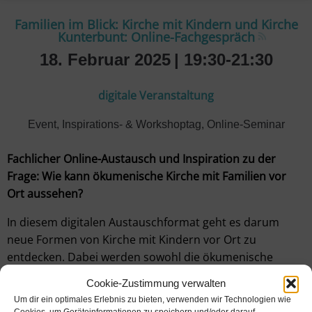
Familien im Blick: Kirche mit Kindern und Kirche
Kunterbunt: Online-Fachgespräch
18. Februar 2025
| 19:30-21:30
digitale Veranstaltung
Event
,
Inspirations- & Workshoptag
,
Online-Seminar
Fachlicher Online-Austausch und Inspiration zu der
Frage: Wie kann ökumenische Kirche mit Familien vor
Ort aussehen?
In diesem digitalen Austauschformat geht es darum
neue Formen von Kirche mit Kindern vor Ort zu
entdecken. Dabei werden sowohl die ökumenische
Weite, als auch das generationsübergreifende
Cookie-Zustimmung verwalten
Gottesdienstformat Kirche Kunterbunt mitgedacht. In
Um dir ein optimales Erlebnis zu bieten, verwenden wir Technologien wie
verschiedenen Workshops berichten Praktiker:innen