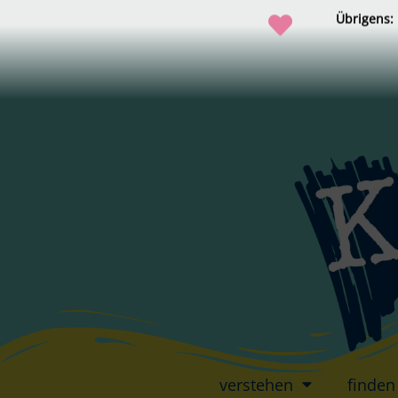
Übrigens:
verstehen
finden