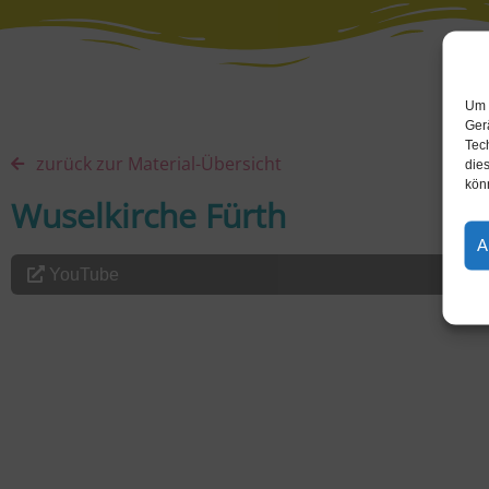
Um 
Ger
Tec
zurück zur Material-Übersicht
dies
kön
Wuselkirche Fürth
A
YouTube