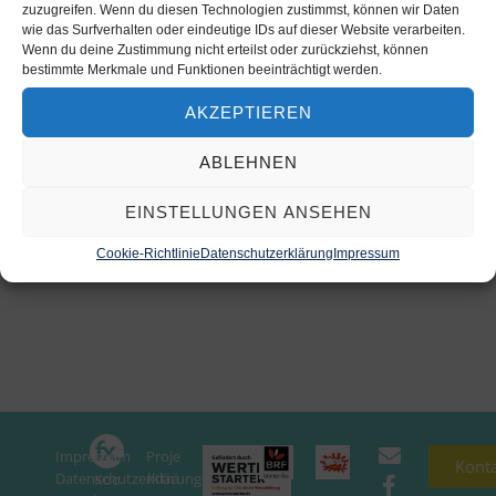
zuzugreifen. Wenn du diesen Technologien zustimmst, können wir Daten
wie das Surfverhalten oder eindeutige IDs auf dieser Website verarbeiten.
Wenn du deine Zustimmung nicht erteilst oder zurückziehst, können
bestimmte Merkmale und Funktionen beeinträchtigt werden.
AKZEPTIEREN
ABLEHNEN
EINSTELLUNGEN ANSEHEN
Cookie-Richtlinie
Datenschutzerklärung
Impressum
Impressum
Proje
In
Kont
Datenschutzerklärung
ktträ
Koo