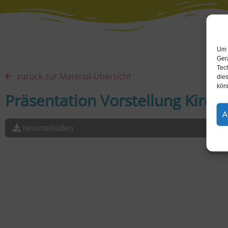
Um 
Ger
Tec
zurück zur Material-Übersicht
dies
kön
Präsentation Vorstellung Kirch
A
herunterladen