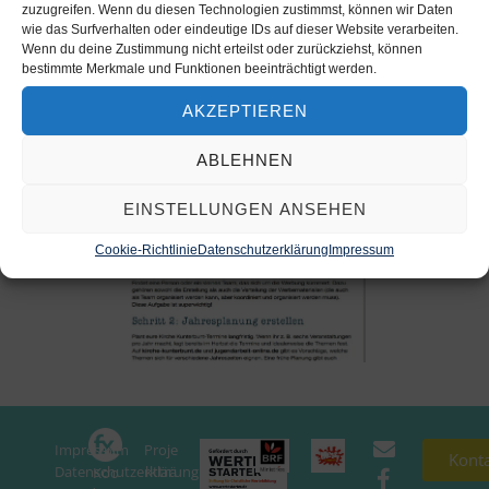
zuzugreifen. Wenn du diesen Technologien zustimmst, können wir Daten
wie das Surfverhalten oder eindeutige IDs auf dieser Website verarbeiten.
Wenn du deine Zustimmung nicht erteilst oder zurückziehst, können
bestimmte Merkmale und Funktionen beeinträchtigt werden.
AKZEPTIEREN
ABLEHNEN
EINSTELLUNGEN ANSEHEN
Cookie-Richtlinie
Datenschutzerklärung
Impressum
Impressum
Proje
In
Kont
Datenschutzerklärung
ktträ
Koo