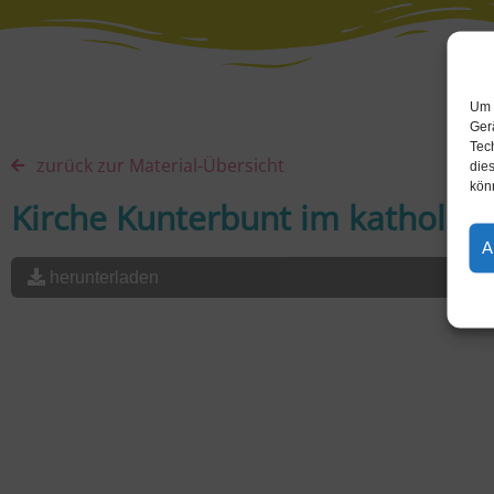
Um 
Ger
Tec
zurück zur Material-Übersicht
dies
kön
Kirche Kunterbunt im katholisc
A
herunterladen