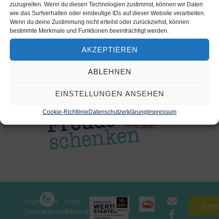
zuzugreifen. Wenn du diesen Technologien zustimmst, können wir Daten
wie das Surfverhalten oder eindeutige IDs auf dieser Website verarbeiten.
Wenn du deine Zustimmung nicht erteilst oder zurückziehst, können
bestimmte Merkmale und Funktionen beeinträchtigt werden.
AKZEPTIEREN
ABLEHNEN
EINSTELLUNGEN ANSEHEN
Cookie-Richtlinie
Datenschutzerklärung
Impressum
Impressum
Proje
In
Kont
Datenschutzerklärung
ktträ
Koo