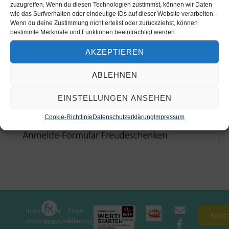
zuzugreifen. Wenn du diesen Technologien zustimmst, können wir Daten
wie das Surfverhalten oder eindeutige IDs auf dieser Website verarbeiten.
Wenn du deine Zustimmung nicht erteilst oder zurückziehst, können
bestimmte Merkmale und Funktionen beeinträchtigt werden.
AKZEPTIEREN
ABLEHNEN
EINSTELLUNGEN ANSEHEN
Cookie-Richtlinie
Datenschutzerklärung
Impressum
Impressum
Proje
In
Kont
Datenschutzerklärung
ktträ
Koo