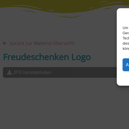
Um 
Ger
Tec
zurück zur Material-Übersicht
dies
kön
Freudeschenken Logo
A
JPG herunterladen