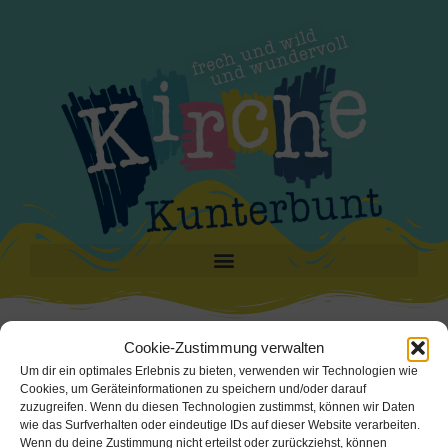
Cookie-Zustimmung verwalten
KiKu Stats
Um dir ein optimales Erlebnis zu bieten, verwenden wir Technologien wie
Cookies, um Geräteinformationen zu speichern und/oder darauf
Soviele KikUs sind in den folgenden Jahren ins
zuzugreifen. Wenn du diesen Technologien zustimmst, können wir Daten
wie das Surfverhalten oder eindeutige IDs auf dieser Website verarbeiten.
Verzeichnis eingetragen worden:
Wenn du deine Zustimmung nicht erteilst oder zurückziehst, können