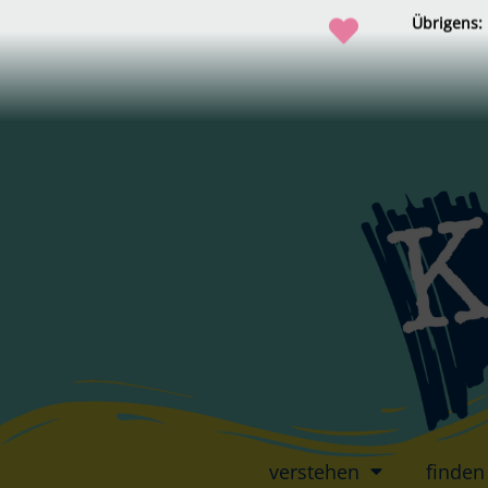
Übrigens:
verstehen
finden