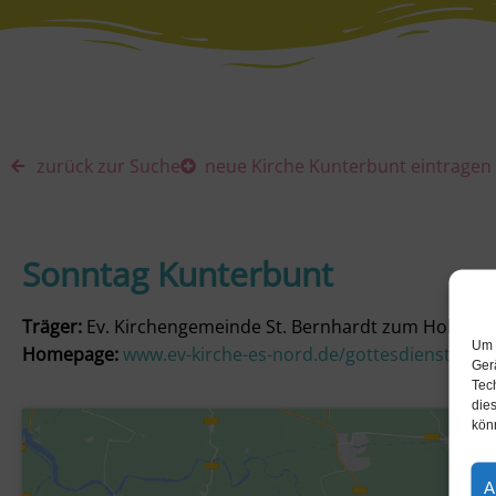
zurück zur Suche
neue Kirche Kunterbunt eintragen
Sonntag Kunterbunt
Träger:
Ev. Kirchengemeinde St. Bernhardt zum Hohenkr
Um 
Homepage:
www.ev-kirche-es-nord.de/gottesdienste/fam
Ger
Tec
dies
kön
A