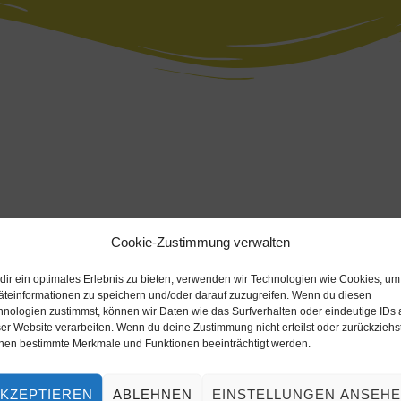
Cookie-Zustimmung verwalten
euz, Esslingen
dir ein optimales Erlebnis zu bieten, verwenden wir Technologien wie Cookies, um
ilien
äteinformationen zu speichern und/oder darauf zuzugreifen. Wenn du diesen
hnologien zustimmst, können wir Daten wie das Surfverhalten oder eindeutige IDs 
er Website verarbeiten. Wenn du deine Zustimmung nicht erteilst oder zurückziehst
nen bestimmte Merkmale und Funktionen beeinträchtigt werden.
KZEPTIEREN
ABLEHNEN
EINSTELLUNGEN ANSEH