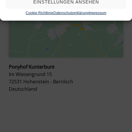
EINSTELLUNGEN ANSEHEN
Cookie-Richtlinie
Datenschutzerklärung
Impressum
Ponyhof Kunterbunt
Im Wiesengrund 15
72531
Hohenstein - Bernloch
Deutschland