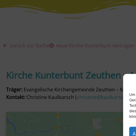
zurück zur Suche
neue Kirche Kunterbunt eintragen
Kirche Kunterbunt Zeuthen – M
Träger:
Evangelische Kirchengemeinde Zeuthen – Miersd
Um 
Kontakt:
Christine Kaulbarsch (
christine@kaulbarsch.de
)
Ger
Tec
dies
kön
A