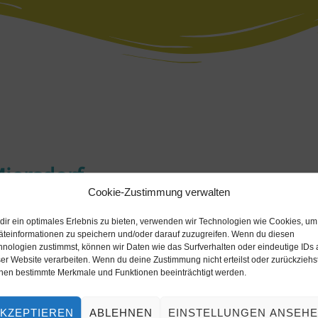
iersdorf
Cookie-Zustimmung verwalten
orf
dir ein optimales Erlebnis zu bieten, verwenden wir Technologien wie Cookies, um
äteinformationen zu speichern und/oder darauf zuzugreifen. Wenn du diesen
hnologien zustimmst, können wir Daten wie das Surfverhalten oder eindeutige IDs 
er Website verarbeiten. Wenn du deine Zustimmung nicht erteilst oder zurückziehst
nen bestimmte Merkmale und Funktionen beeinträchtigt werden.
KZEPTIEREN
ABLEHNEN
EINSTELLUNGEN ANSEH