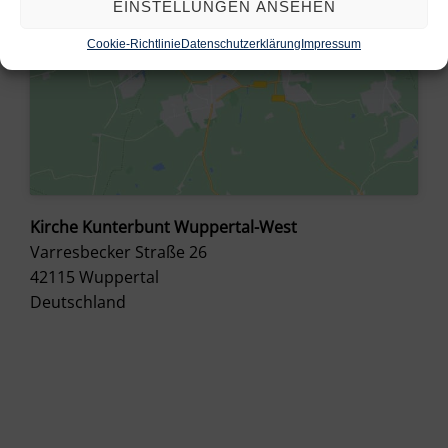
EINSTELLUNGEN ANSEHEN
Cookie-Richtlinie
Datenschutzerklärung
Impressum
Kirche Kunterbunt Wuppertal-West
Varresbecker Straße 26
42115
Wuppertal
Deutschland