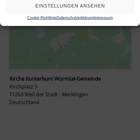
EINSTELLUNGEN ANSEHEN
Cookie-Richtlinie
Datenschutzerklärung
Impressum
Kirche Kunterbunt Würmtal-Gemeinde
Kirchplatz 3
71263
Weil der Stadt - Merklingen
Deutschland