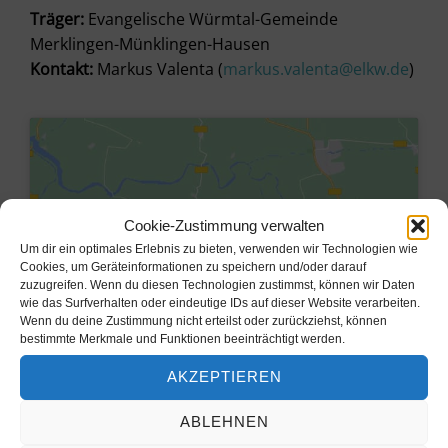
Träger:
Evangelische Würmtal-Gemeinde
Merklingen-Münklingen-Hausen
Kontakt:
Markus Valenta (
markus.valenta@elkw.de
)
Cookie-Zustimmung verwalten
Um dir ein optimales Erlebnis zu bieten, verwenden wir Technologien wie
Cookies, um Geräteinformationen zu speichern und/oder darauf
zuzugreifen. Wenn du diesen Technologien zustimmst, können wir Daten
wie das Surfverhalten oder eindeutige IDs auf dieser Website verarbeiten.
Wenn du deine Zustimmung nicht erteilst oder zurückziehst, können
bestimmte Merkmale und Funktionen beeinträchtigt werden.
Klicke hier, um Marketing-Cookies
AKZEPTIEREN
zu akzeptieren und diesen Inhalt zu
aktivieren
ABLEHNEN