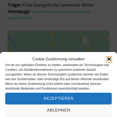
Träger:
Freie evangelische Gemeinde Witten
Homepage:
feg-witten.de/aktuelles/kirche-
kunterbunt/
Cookie-Zustimmung verwalten
Um dir ein optimales Erlebnis zu bieten, verwenden wir Technologien wie
Cookies, um Geräteinformationen zu speichern und/oder darauf
zuzugreifen. Wenn du diesen Technologien zustimmst, können wir Daten
wie das Surfverhalten oder eindeutige IDs auf dieser Website verarbeiten.
Wenn du deine Zustimmung nicht erteilst oder zurückziehst, können
bestimmte Merkmale und Funktionen beeinträchtigt werden.
Klicke hier, um Marketing-Cookies
AKZEPTIEREN
zu akzeptieren und diesen Inhalt zu
aktivieren
ABLEHNEN