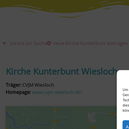
zurück zur Suche
neue Kirche Kunterbunt eintragen
Kirche Kunterbunt Wiesloch
Träger:
CVJM Wiesloch
Um 
Homepage:
www.cvjm-wiesloch.de/
Ger
Tec
dies
kön
A