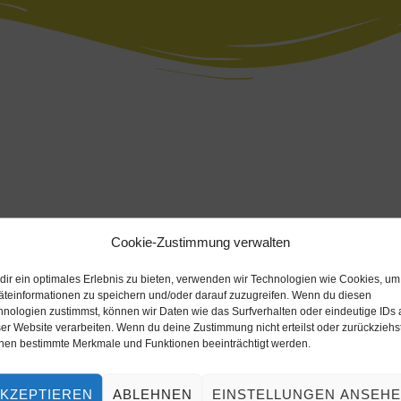
Cookie-Zustimmung verwalten
dir ein optimales Erlebnis zu bieten, verwenden wir Technologien wie Cookies, um
äteinformationen zu speichern und/oder darauf zuzugreifen. Wenn du diesen
hnologien zustimmst, können wir Daten wie das Surfverhalten oder eindeutige IDs 
er Website verarbeiten. Wenn du deine Zustimmung nicht erteilst oder zurückziehst
nen bestimmte Merkmale und Funktionen beeinträchtigt werden.
KZEPTIEREN
ABLEHNEN
EINSTELLUNGEN ANSEH