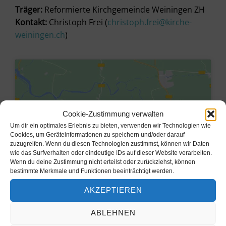
Träger:
Reformierte Kirchgemeinde Weiningen ZH
Kontakt:
Christoph Frei (
christoph.frei@kirche-
weiningen.ch
)
Cookie-Zustimmung verwalten
Um dir ein optimales Erlebnis zu bieten, verwenden wir Technologien wie
Cookies, um Geräteinformationen zu speichern und/oder darauf
zuzugreifen. Wenn du diesen Technologien zustimmst, können wir Daten
wie das Surfverhalten oder eindeutige IDs auf dieser Website verarbeiten.
Wenn du deine Zustimmung nicht erteilst oder zurückziehst, können
bestimmte Merkmale und Funktionen beeinträchtigt werden.
Klicke hier, um Marketing-Cookies
AKZEPTIEREN
zu akzeptieren und diesen Inhalt zu
aktivieren
ABLEHNEN