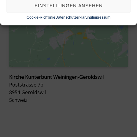
EINSTELLUNGEN ANSEHEN
Cookie-Richtlinie
Datenschutzerklärung
Impressum
Kirche Kunterbunt Weiningen-Geroldswil
Poststrasse 7b
8954
Geroldswil
Schweiz