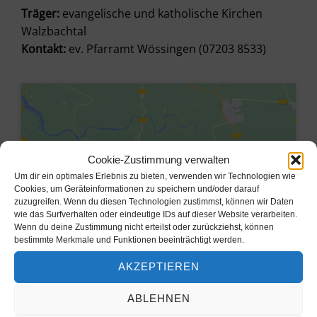
Träger:
evangelische und katholische Kirchen
Walzbachtal
Kontakt:
ev. Pfarramt Wössingen (07203 8533)
Cookie-Zustimmung verwalten
Um dir ein optimales Erlebnis zu bieten, verwenden wir Technologien wie
Cookies, um Geräteinformationen zu speichern und/oder darauf
zuzugreifen. Wenn du diesen Technologien zustimmst, können wir Daten
wie das Surfverhalten oder eindeutige IDs auf dieser Website verarbeiten.
Wenn du deine Zustimmung nicht erteilst oder zurückziehst, können
bestimmte Merkmale und Funktionen beeinträchtigt werden.
Klicke hier, um Marketing-Cookies
AKZEPTIEREN
zu akzeptieren und diesen Inhalt zu
aktivieren
ABLEHNEN