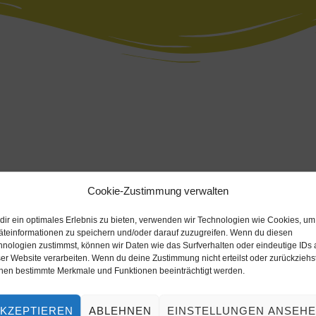
Cookie-Zustimmung verwalten
dir ein optimales Erlebnis zu bieten, verwenden wir Technologien wie Cookies, um
64902214)
äteinformationen zu speichern und/oder darauf zuzugreifen. Wenn du diesen
hnologien zustimmst, können wir Daten wie das Surfverhalten oder eindeutige IDs 
er Website verarbeiten. Wenn du deine Zustimmung nicht erteilst oder zurückziehst
nen bestimmte Merkmale und Funktionen beeinträchtigt werden.
KZEPTIEREN
ABLEHNEN
EINSTELLUNGEN ANSEH