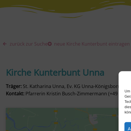
zurück zur Suche
neue Kirche Kunterbunt eintragen
Kirche Kunterbunt Unna
Träger:
St. Katharina Unna, Ev. KG Unna-Königsborn
Um 
Kontakt:
Pfarrerin Kristin Busch-Zimmermann (+49 176 
Ger
Tec
dies
kön
A