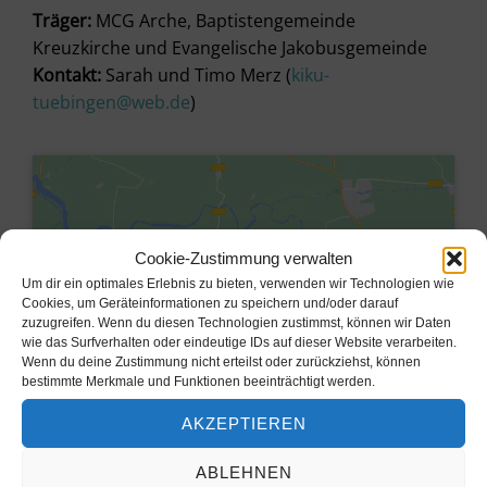
Träger:
MCG Arche, Baptistengemeinde
Kreuzkirche und Evangelische Jakobusgemeinde
Kontakt:
Sarah und Timo Merz (
kiku-
tuebingen@web.de
)
Cookie-Zustimmung verwalten
Um dir ein optimales Erlebnis zu bieten, verwenden wir Technologien wie
Cookies, um Geräteinformationen zu speichern und/oder darauf
zuzugreifen. Wenn du diesen Technologien zustimmst, können wir Daten
wie das Surfverhalten oder eindeutige IDs auf dieser Website verarbeiten.
Wenn du deine Zustimmung nicht erteilst oder zurückziehst, können
bestimmte Merkmale und Funktionen beeinträchtigt werden.
AKZEPTIEREN
Klicke hier, um Marketing-Cookies
zu akzeptieren und diesen Inhalt zu
ABLEHNEN
aktivieren