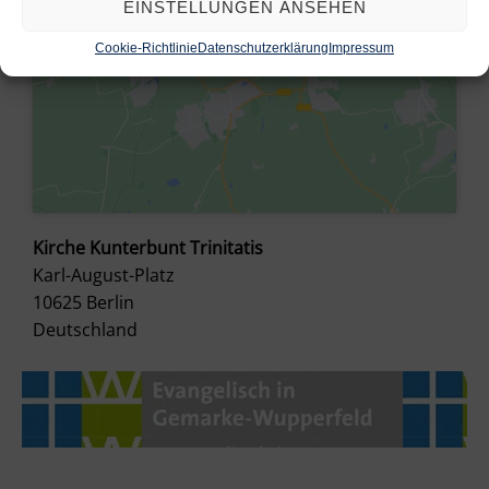
EINSTELLUNGEN ANSEHEN
Cookie-Richtlinie
Datenschutzerklärung
Impressum
Kirche Kunterbunt Trinitatis
Karl-August-Platz
10625
Berlin
Deutschland