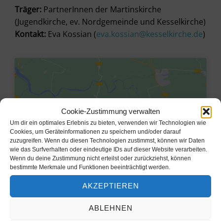
Träger:
PartnerInnen der Martinskirche
(Jugendkirche, ev. Nordgemeinde und Kesselkirche)
Kontakt:
Eva Kossian (
eva.kossian@kesselkirche.de
)
Cookie-Zustimmung verwalten
Um dir ein optimales Erlebnis zu bieten, verwenden wir Technologien wie
Cookies, um Geräteinformationen zu speichern und/oder darauf
zuzugreifen. Wenn du diesen Technologien zustimmst, können wir Daten
wie das Surfverhalten oder eindeutige IDs auf dieser Website verarbeiten.
Wenn du deine Zustimmung nicht erteilst oder zurückziehst, können
bestimmte Merkmale und Funktionen beeinträchtigt werden.
Klicke hier, um Marketing-Cookies
AKZEPTIEREN
zu akzeptieren und diesen Inhalt zu
aktivieren
ABLEHNEN