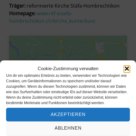
Träger:
reformierte Kirche Stäfa-Hombrechtikon
Homepage:
www.ref-staefa-
hombrechtikon.ch/kirche_kunterbunt
Cookie-Zustimmung verwalten
Um dir ein optimales Erlebnis zu bieten, verwenden wir Technologien wie
Cookies, um Geräteinformationen zu speichern und/oder darauf
zuzugreifen. Wenn du diesen Technologien zustimmst, können wir Daten
wie das Surfverhalten oder eindeutige IDs auf dieser Website verarbeiten.
Wenn du deine Zustimmung nicht erteilst oder zurückziehst, können
bestimmte Merkmale und Funktionen beeinträchtigt werden.
Klicke hier, um Marketing-Cookies
AKZEPTIEREN
zu akzeptieren und diesen Inhalt zu
aktivieren
ABLEHNEN