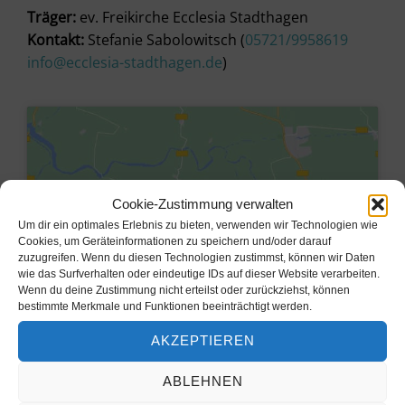
Träger:
ev. Freikirche Ecclesia Stadthagen
Kontakt:
Stefanie Sabolowitsch (
05721/9958619
info@ecclesia-stadthagen.de
)
Cookie-Zustimmung verwalten
Um dir ein optimales Erlebnis zu bieten, verwenden wir Technologien wie
Cookies, um Geräteinformationen zu speichern und/oder darauf
zuzugreifen. Wenn du diesen Technologien zustimmst, können wir Daten
wie das Surfverhalten oder eindeutige IDs auf dieser Website verarbeiten.
Wenn du deine Zustimmung nicht erteilst oder zurückziehst, können
bestimmte Merkmale und Funktionen beeinträchtigt werden.
Klicke hier, um Marketing-Cookies
AKZEPTIEREN
zu akzeptieren und diesen Inhalt zu
aktivieren
ABLEHNEN