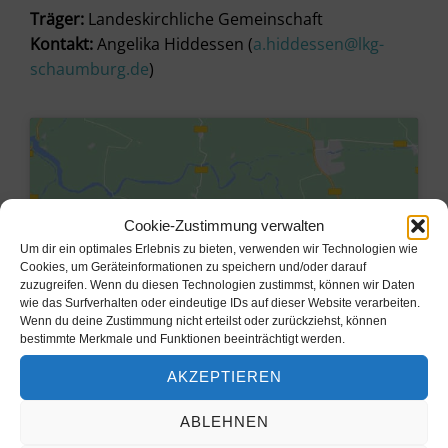
Träger:
Landeskirchliche Gemeinschaft
Kontakt:
Angelika Hiddessen (
a.hiddessen@lkg-
schaumburg.de
)
Cookie-Zustimmung verwalten
Um dir ein optimales Erlebnis zu bieten, verwenden wir Technologien wie
Cookies, um Geräteinformationen zu speichern und/oder darauf
zuzugreifen. Wenn du diesen Technologien zustimmst, können wir Daten
wie das Surfverhalten oder eindeutige IDs auf dieser Website verarbeiten.
Wenn du deine Zustimmung nicht erteilst oder zurückziehst, können
bestimmte Merkmale und Funktionen beeinträchtigt werden.
Klicke hier, um Marketing-Cookies
AKZEPTIEREN
zu akzeptieren und diesen Inhalt zu
aktivieren
ABLEHNEN