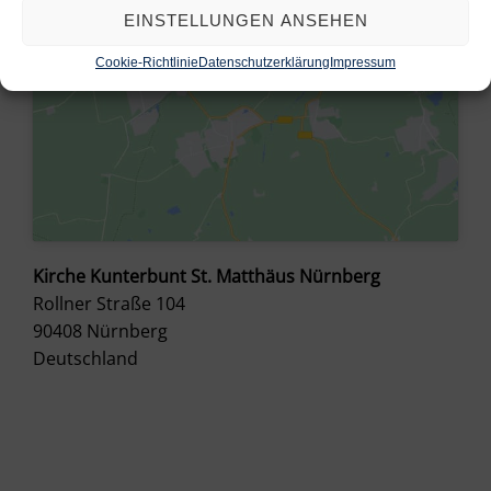
EINSTELLUNGEN ANSEHEN
Cookie-Richtlinie
Datenschutzerklärung
Impressum
Kirche Kunterbunt St. Matthäus Nürnberg
Rollner Straße 104
90408
Nürnberg
Deutschland