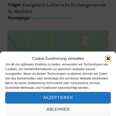
Träger:
Evangelisch-Lutherische Kirchengemeinde
St. Matthäus
Homepage:
www.familien.church
Cookie-Zustimmung verwalten
Um dir ein optimales Erlebnis zu bieten, verwenden wir Technologien wie
Cookies, um Geräteinformationen zu speichern und/oder darauf
zuzugreifen. Wenn du diesen Technologien zustimmst, können wir Daten
wie das Surfverhalten oder eindeutige IDs auf dieser Website verarbeiten.
Wenn du deine Zustimmung nicht erteilst oder zurückziehst, können
bestimmte Merkmale und Funktionen beeinträchtigt werden.
Klicke hier, um Marketing-Cookies
AKZEPTIEREN
zu akzeptieren und diesen Inhalt zu
aktivieren
ABLEHNEN