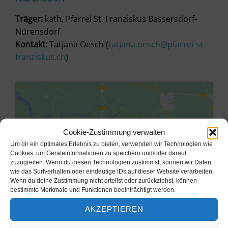
Träger:
kath. Pfarrei St. Franziskus Bassersdorf-
Nürensdorf
Kontakt:
Tatjana Oesch (
tatjana.oesch@pfarrei-st-
franziskus.ch
)
Cookie-Zustimmung verwalten
Um dir ein optimales Erlebnis zu bieten, verwenden wir Technologien wie
Cookies, um Geräteinformationen zu speichern und/oder darauf
zuzugreifen. Wenn du diesen Technologien zustimmst, können wir Daten
wie das Surfverhalten oder eindeutige IDs auf dieser Website verarbeiten.
Wenn du deine Zustimmung nicht erteilst oder zurückziehst, können
bestimmte Merkmale und Funktionen beeinträchtigt werden.
AKZEPTIEREN
Klicke hier, um Marketing-Cookies
zu akzeptieren und diesen Inhalt zu