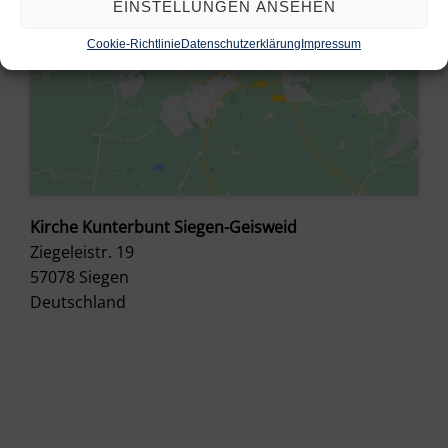
EINSTELLUNGEN ANSEHEN
Cookie-Richtlinie
Datenschutzerklärung
Impressum
Kirche Kunterbunt Siegen-Geisweid
Ziegeleistr. 19
57078
Siegen
Deutschland