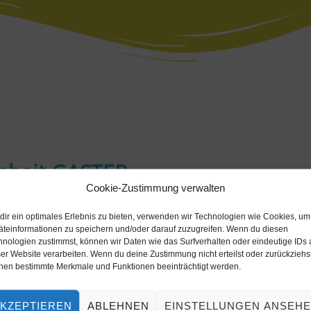
inheit GASTER
Cookie-Zustimmung verwalten
 Ressortleiterin PEF
dir ein optimales Erlebnis zu bieten, verwenden wir Technologien wie Cookies, um
/
äteinformationen zu speichern und/oder darauf zuzugreifen. Wenn du diesen
hnologien zustimmst, können wir Daten wie das Surfverhalten oder eindeutige IDs 
er Website verarbeiten. Wenn du deine Zustimmung nicht erteilst oder zurückziehst
nen bestimmte Merkmale und Funktionen beeinträchtigt werden.
KZEPTIEREN
ABLEHNEN
EINSTELLUNGEN ANSEH