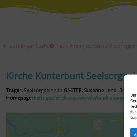
zurück zur Suche
neue Kirche Kunterbunt eintragen
Kirche Kunterbunt Seelsorgee
Träger:
Seelsorgeeinheit GASTER, Susanne Lendi-Baumer,
Um 
Homepage:
kath-gaster.ch/was-wo-wie/familienangebote
Ger
Tec
dies
kön
A