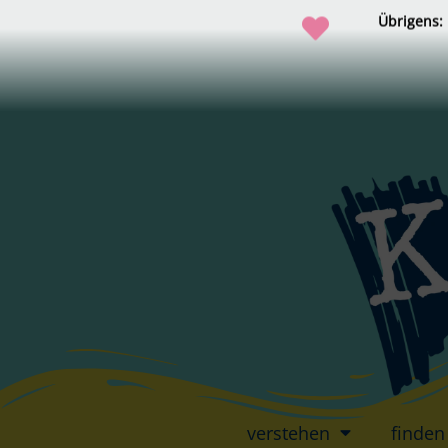
Übrigens:
verstehen
finden