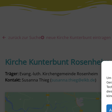
zurück zur Suche
neue Kirche Kunterbunt eintragen
Kirche Kunterbunt Rosenheim
Träger:
Evang.-luth. Kirchengemeinde Rosenheim
Um 
Kontakt:
Susanna Thieg (
susanna.thieg@elkb.de
)
Ger
Tec
dies
kön
A