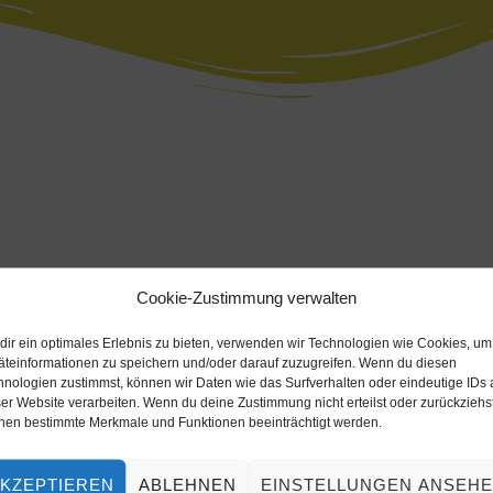
Cookie-Zustimmung verwalten
dir ein optimales Erlebnis zu bieten, verwenden wir Technologien wie Cookies, um
äteinformationen zu speichern und/oder darauf zuzugreifen. Wenn du diesen
hnologien zustimmst, können wir Daten wie das Surfverhalten oder eindeutige IDs 
er Website verarbeiten. Wenn du deine Zustimmung nicht erteilst oder zurückziehst
nen bestimmte Merkmale und Funktionen beeinträchtigt werden.
KZEPTIEREN
ABLEHNEN
EINSTELLUNGEN ANSEH