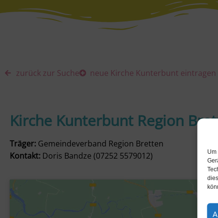
zurück zur Suche
neue Kirche Kunterbunt eintragen
Kirche Kunterbunt Region Bret
Träger:
Gemeindeverband Region Bretten
Um 
Kontakt:
Doris Bandze (07252 5579012)
Ger
Tec
dies
kön
A