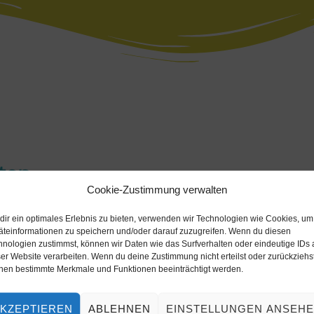
ten
Cookie-Zustimmung verwalten
dir ein optimales Erlebnis zu bieten, verwenden wir Technologien wie Cookies, um
äteinformationen zu speichern und/oder darauf zuzugreifen. Wenn du diesen
hnologien zustimmst, können wir Daten wie das Surfverhalten oder eindeutige IDs 
er Website verarbeiten. Wenn du deine Zustimmung nicht erteilst oder zurückziehst
nen bestimmte Merkmale und Funktionen beeinträchtigt werden.
KZEPTIEREN
ABLEHNEN
EINSTELLUNGEN ANSEH