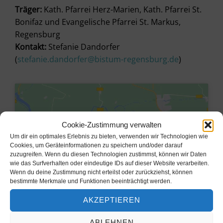
Träger:
Kath. Pfarrei Herz-Marien, Kath. Pfarrei St.
Bonifaz und Evangelische Pfarrei St. Markus,
Regensburg
Kontakt:
Stefanie Dandorfer
(
stefanie.dandorfer@bistum-regensburg.de
)
Cookie-Zustimmung verwalten
Um dir ein optimales Erlebnis zu bieten, verwenden wir Technologien wie
Cookies, um Geräteinformationen zu speichern und/oder darauf
zuzugreifen. Wenn du diesen Technologien zustimmst, können wir Daten
wie das Surfverhalten oder eindeutige IDs auf dieser Website verarbeiten.
Wenn du deine Zustimmung nicht erteilst oder zurückziehst, können
bestimmte Merkmale und Funktionen beeinträchtigt werden.
AKZEPTIEREN
Klicke hier, um Marketing-Cookies
zu akzeptieren und diesen Inhalt zu
ABLEHNEN