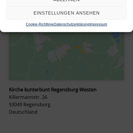
aktivieren
EINSTELLUNGEN ANSEHEN
Cookie-Richtlinie
Datenschutzerklärung
Impressum
Kirche kunterbunt Regensburg-Westen
Killermannstr. 26
93049
Regensburg
Deutschland